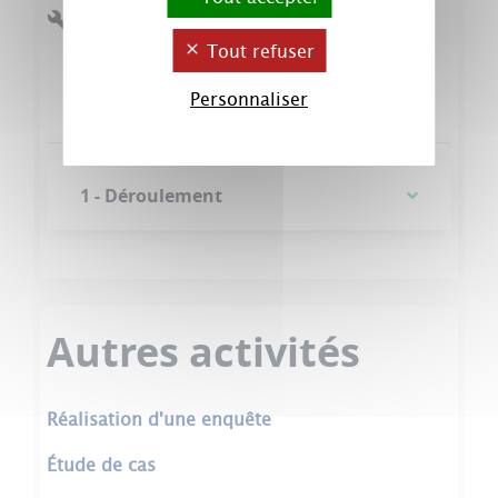
Outil(s) disponible(s) :
e-campus : wiki
Tout refuser
e-campus : forum
e-campus : devoir
Personnaliser
1 - Déroulement
Autres activités
Réalisation d'une enquête
Étude de cas