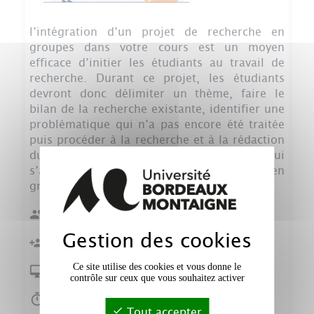
l’intégration d’un projet de recherche en
groupes dans votre cours est un moyen
efficace d’initier les étudiants au travail de
recherche. Durant ce projet, les étudiants
devront donc délimiter un thème, faire le
bilan de la recherche existante, identifier une
problématique qui n’a pas encore été traitée
puis procéder à la recherche et à la rédaction
du rapport de projet. C’est une activité qui
s’apparente à la réalisation d’un mémoire en
groupe et à plus petite échelle.
Effectif :
≤ 50
Gestion des cookies
En petits groupes
Ce site utilise des cookies et vous donne le
Présentiel ou distanciel
contrôle sur ceux que vous souhaitez activer
Plusieurs séances et en autonomie
Tout accepter