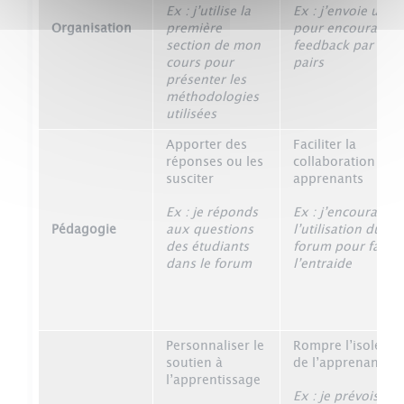
Ex : j’utilise la
Ex : j’envoie un m
Organisation
première
pour encourager 
section de mon
feedback par les
cours pour
pairs
présenter les
méthodologies
utilisées
Apporter des
Faciliter la
réponses ou les
collaboration des
susciter
apprenants
Ex : je réponds
Ex : j’encourage
Pédagogie
aux questions
l’utilisation du
des étudiants
forum pour facilit
dans le forum
l’entraide
Personnaliser le
Rompre l’isoleme
soutien à
de l’apprenant
l’apprentissage
Ex : je prévois des