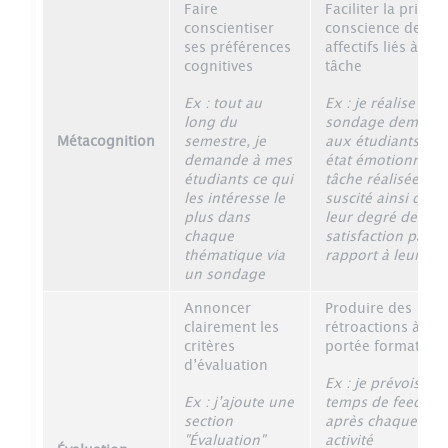
Faire
Faciliter la prise d
conscientiser
conscience des ét
ses préférences
affectifs liés à une
cognitives
tâche
Ex : tout au
Ex : je réalise un
long du
sondage demand
Métacognition
semestre, je
aux étudiants que
demande à mes
état émotionnel l
étudiants ce qui
tâche réalisée a
les intéresse le
suscité ainsi que
plus dans
leur degré de
chaque
satisfaction par
thématique via
rapport à leur trav
un sondage
Annoncer
Produire des
clairement les
rétroactions à
critères
portée formative
d’évaluation
Ex : je prévois un
Ex : j’ajoute une
temps de feedbac
section
après chaque
"Évaluation"
activité