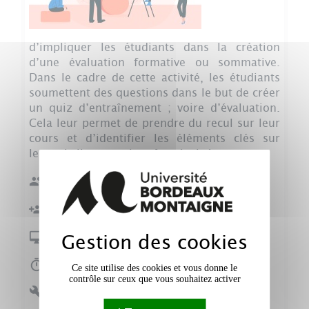
d’impliquer les étudiants dans la création
d’une évaluation formative ou sommative.
Dans le cadre de cette activité, les étudiants
soumettent des questions dans le but de créer
un quiz d’entraînement ; voire d’évaluation.
Cela leur permet de prendre du recul sur leur
cours et d’identifier les éléments clés sur
lesquels ils pourraient être évalués.
Effectif :
≤ 50
Individuel
Présentiel ou distanciel
Gestion des cookies
Plusieurs séances ou en autonomie
Ce site utilise des cookies et vous donne le
contrôle sur ceux que vous souhaitez activer
Outil(s) disponible(s) :
e-campus : glossaire