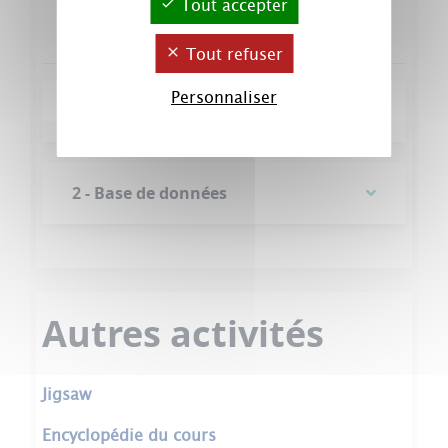
Tout accepter
e-campus : base de données
Tout refuser
Personnaliser
1 - Glossaire
2 - Base de données
Autres activités
Jigsaw
Encyclopédie du cours