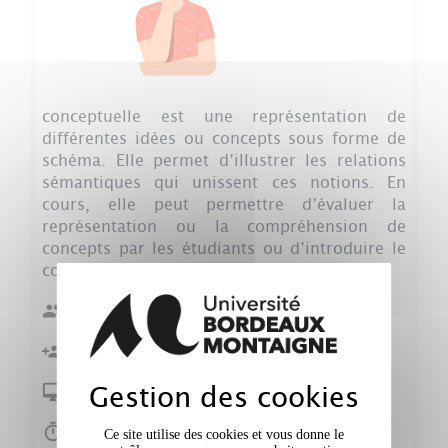
conceptuelle est une représentation de
différentes idées ou concepts sous forme de
schéma. Elle permet d’illustrer les relations
sémantiques qui unissent ces notions. En
cours, elle peut permettre d’évaluer la
représentation ou la compréhension de
concepts par les étudiants ou d’introduire le
contenu d’un chapitre.
Effectif :
≤ 50
Individuel ou en petits groupes
Gestion des cookies
Présentiel ou distanciel
Une séance, plusieurs séances ou en
Ce site utilise des cookies et vous donne le