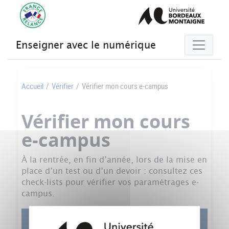
Gestion des cookies
Enseigner avec le numérique
Accueil
/
Vérifier
/
Vérifier mon cours e-campus
Vérifier mon cours
e-campus
À la rentrée, en fin d’année, lors de la mise en
place d’un test ou d’un devoir : consultez ces
check-lists pour vérifier vos paramétrages e-
campus.
Ces check-lists sont interactives, cliquez